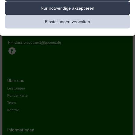
Classic-Apotheke
Nur notwendige akzeptieren
Ernst-Busse-Str. 33
,
99427
Weimar
Einstellungen verwalten
+49-3643/42 63 44
+49-3643/42 63 34
classic-apotheke@aponet.de
Über uns
Leistungen
Kundenkarte
Team
Kontakt
Informationen